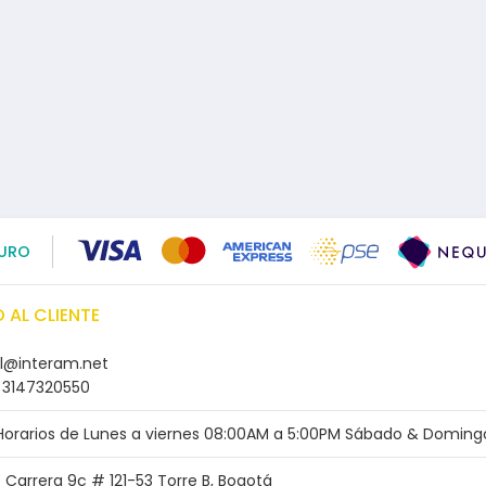
URO
 AL CLIENTE
l@interam.net
 3147320550
 Horarios de Lunes a viernes 08:00AM a 5:00PM Sábado & Domingo
: Carrera 9c # 121-53 Torre B, Bogotá