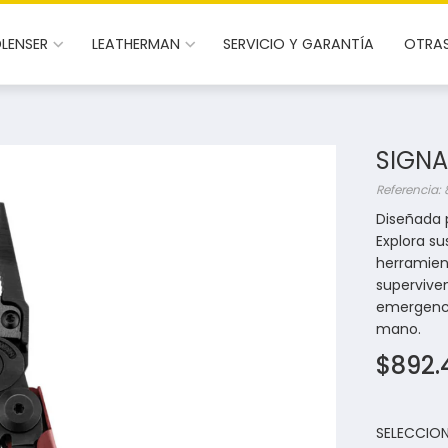
DLENSER
LEATHERMAN
SERVICIO Y GARANTÍA
OTRA
SIGNA
Referencia:
Diseñada p
Explora su
herramien
supervive
emergencia
mano.
$892.
SELECCIO