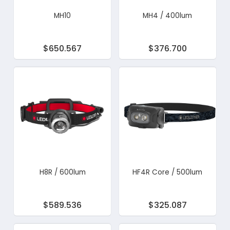
MH10
MH4 / 400lum
$650.567
$376.700
H8R / 600lum
HF4R Core / 500lum
$589.536
$325.087