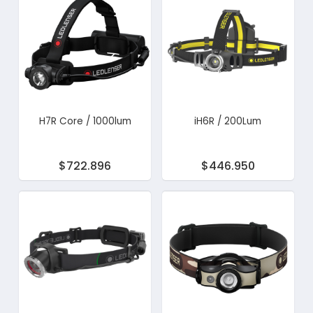
H7R Core / 1000lum
iH6R / 200Lum
$722.896
$446.950