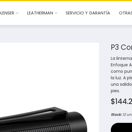
DLENSER
LEATHERMAN
SERVICIO Y GARANTÍA
OTRA
P3 Co
La lintern
Enfoque A
como punt
la luz. A 
una salid
pies.
$144.
Stock:
12 un